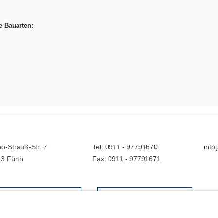
e Bauarten:
o-Strauß-Str. 7
Tel: 0911 - 97791670
info
3 Fürth
Fax: 0911 - 97791671
MAIL
BILDNACHWEISE