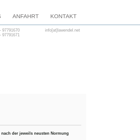
S
ANFAHRT
KONTAKT
 - 97791670
info[at]lawendel.net
 - 97791671
n nach der jeweils neusten Normung