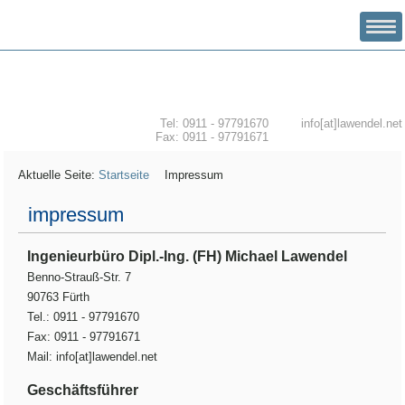
INGENIEURBÜRO MICHAEL LAWENDEL
Tel: 0911 - 97791670
info[at]lawendel.net
Fax: 0911 - 97791671
Aktuelle Seite:
Startseite
Impressum
impressum
Ingenieurbüro Dipl.-Ing. (FH) Michael Lawendel
Benno-Strauß-Str. 7
90763 Fürth
Tel.: 0911 - 97791670
Fax: 0911 - 97791671
Mail: info[at]lawendel.net
Geschäftsführer