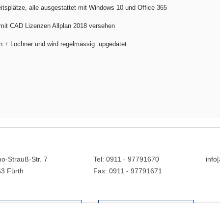
tsplätze, alle ausgestattet mit Windows 10 und Office 365
 mit CAD Lizenzen Allplan 2018 versehen
ch + Lochner und wird regelmässig upgedatet
o-Strauß-Str. 7
Tel: 0911 - 97791670
info
3 Fürth
Fax: 0911 - 97791671
MAIL
BILDNACHWEISE